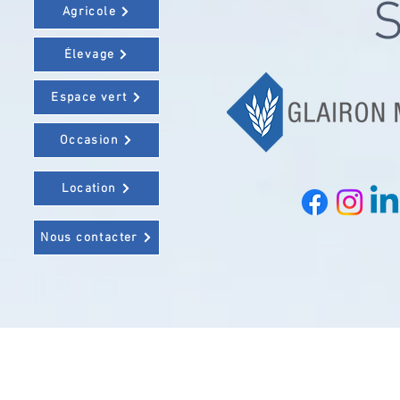
S
Agricole
Élevage
Espace vert
Occasion
Location
Nous contacter