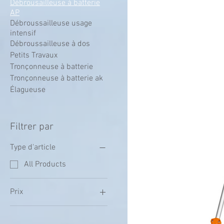
Débrousailleuse à batterie
AP
Débroussailleuse usage
intensif
Débroussailleuse à dos
Petits Travaux
Tronçonneuse à batterie
Tronçonneuse à batterie ak
Élagueuse
Filtrer par
Type d'article
All Products
Prix
339 €
699 €